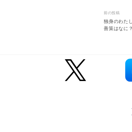
前の投稿
投
独身のわた
稿
善策はなに
ナ
ビ
ゲ
ー
シ
ョ
ン