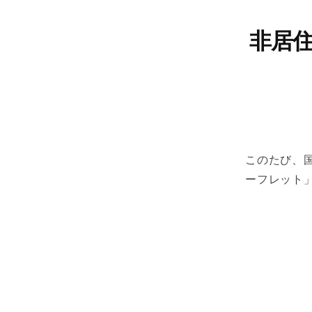
コ
ン
非居
テ
ン
ツ
へ
ス
キ
ッ
プ
このたび、
ーフレット